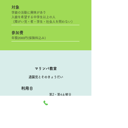
対象
学級の活動に興味があり
入級を希望する中学生以上の人
（障がい児・者・学生・社会人を問わない）
参加費
年額2000円(保険料込み)
マリンバ教室
通園児とそのきょうだい
利用日
​第2・第4土曜日
利用時間
​9:00～11:00
参加費