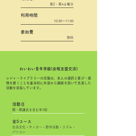
​第2・第4土曜日
利用時間
​10:30～11:00
参加費
無料
わいわい青年学級(余暇支援交流)
レジャーライブラリーの活動は、本人の選択と喜び・感
情を磨くことを基本的に外部から講師を招いて充実した
活動を目指しています。
活動日
開・閉講式を含む年7回
​全5コース
生活文化・サッカー・野外活動・リズム・
​パソコン